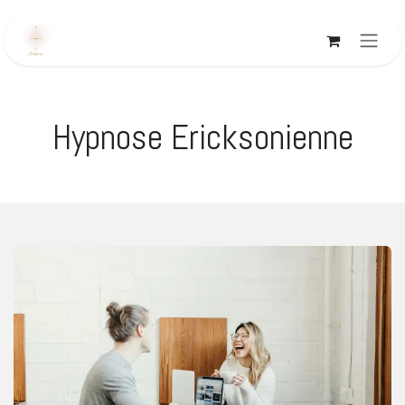
Se rendre au contenu
Hypnose Ericksonienne